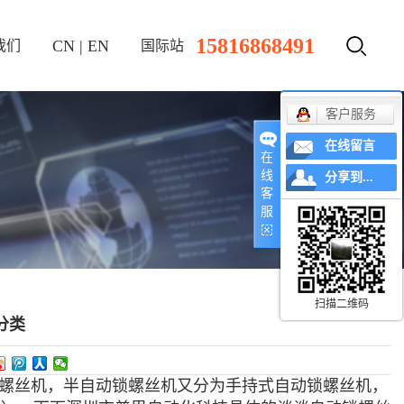
15816868491
CN
|
EN
我们
国际站
客户服务
在线留言
在
线
分享到...
客
服
扫描二维码
分类
螺丝机，半自动锁螺丝机又分为手持式自动锁螺丝机，