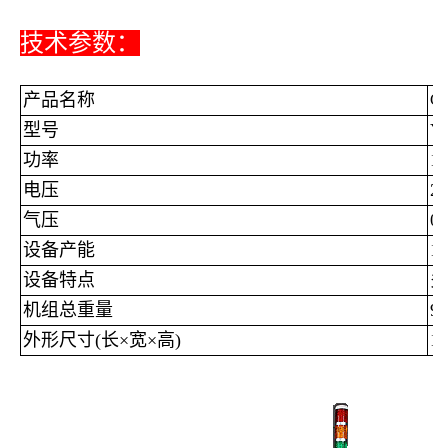
技术参数：
产品名称
C
型号
Y
功率
1
电压
2
气压
0.
设备产能
1
设备特点
多
机组总重量
90
外形尺寸(长×宽×高)
1