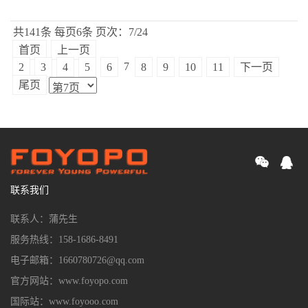
共141条
每页6条
页次：7/24
首页
上一页
7
2
3
4
5
6
8
9
10
11
下一页
尾页
联系我们
联系人：蒲先生
服务热线：158-1686-8491
电子邮箱：1660780726@qq.com
官方网站：www.foyopo.com
国际站：www.foyooo.com